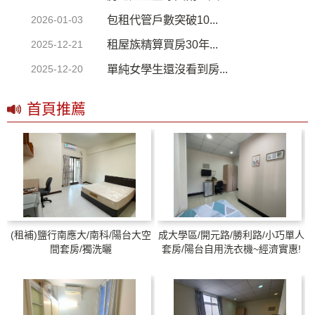
包租代管戶數突破10...
2026-01-03
租屋族精算買房30年...
2025-12-21
單純女學生還沒看到房...
2025-12-20
首頁推薦
(租補)鹽行南應大/南科/陽台大空
成大學區/開元路/勝利路/小巧單人
間套房/獨洗曬
套房/陽台自用洗衣機~經濟實惠!