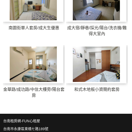
南園街單人套房/成大生優惠
成大宿/靜巷/採光/陽台/洗衣機/難
得大室內
金華路/成功路/中信大樓旁/陽台套
和式木地板小資簡約套房
房
台南租房網-FUN心租屋
台南市永康區東橋七路189號