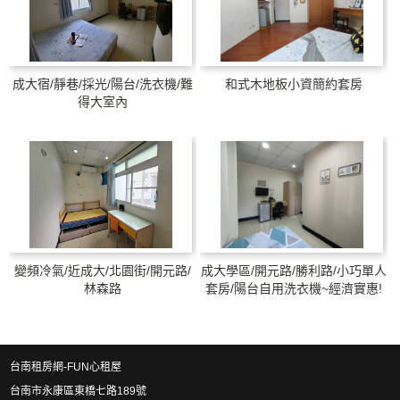
成大宿/靜巷/採光/陽台/洗衣機/難
和式木地板小資簡約套房
得大室內
變頻冷氣/近成大/北園街/開元路/
成大學區/開元路/勝利路/小巧單人
林森路
套房/陽台自用洗衣機~經濟實惠!
台南租房網-FUN心租屋
台南市永康區東橋七路189號