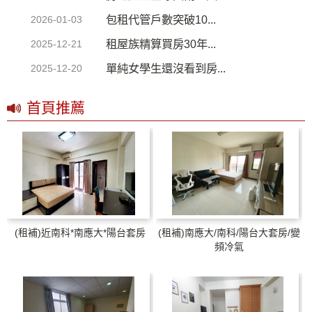
包租代管戶數突破10...
2026-01-03
租屋族精算買房30年...
2025-12-21
單純女學生還沒看到房...
2025-12-20
首頁推薦
(租補)近南科*南應大*陽台套房
(租補)南應大/南科/陽台大套房/變
頻冷氣