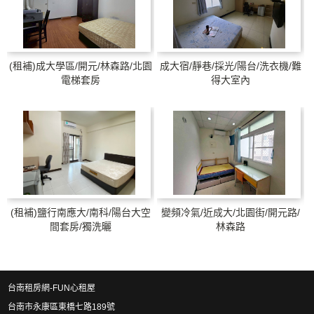
(租補)成大學區/開元/林森路/北園
成大宿/靜巷/採光/陽台/洗衣機/難
電梯套房
得大室內
(租補)鹽行南應大/南科/陽台大空
變頻冷氣/近成大/北園街/開元路/
間套房/獨洗曬
林森路
台南租房網-FUN心租屋
台南市永康區東橋七路189號